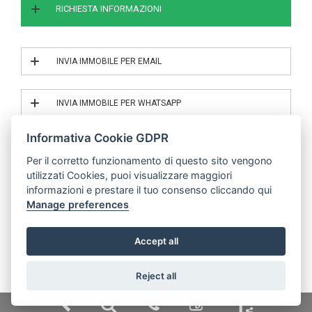
RICHIESTA INFORMAZIONI
INVIA IMMOBILE PER EMAIL
INVIA IL RIF. 2/26006
INVIA IMMOBILE PER WHATSAPP
INVIA IL RIF. 2/26006
Informativa Cookie GDPR
Per il corretto funzionamento di questo sito vengono
utilizzati Cookies, puoi visualizzare maggiori
© | P.IVA 04683000485
informazioni e prestare il tuo consenso cliccando qui
Manage preferences
Mobile Application v.2019 -
Powered by Binergy
Accept all
Reject all