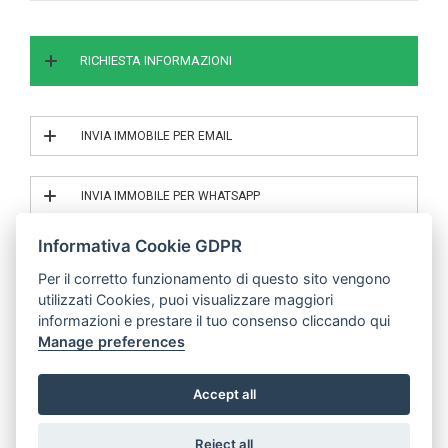
RICHIESTA INFORMAZIONI
INVIA IMMOBILE PER EMAIL
INVIA IL RIF. 1/25004
INVIA IMMOBILE PER WHATSAPP
INVIA IL RIF. 1/25004
Informativa Cookie GDPR
Per il corretto funzionamento di questo sito vengono
utilizzati Cookies, puoi visualizzare maggiori
© | P.IVA 04683000485
informazioni e prestare il tuo consenso cliccando qui
Manage preferences
Mobile Application v.2019 -
Powered by Binergy
Accept all
Reject all