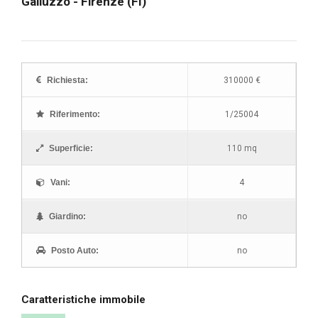
Galluzzo - Firenze (FI)
"
"
"
"
"
Richiesta:
310000 €
Riferimento:
1/25004
Superficie:
110 mq
Vani:
4
Giardino:
no
Posto Auto:
no
Caratteristiche immobile