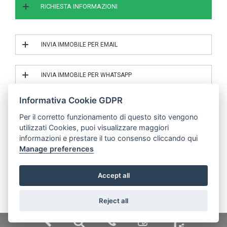
RICHIESTA INFORMAZIONI
INVIA IMMOBILE PER EMAIL
INVIA IL RIF. 2/26003
INVIA IMMOBILE PER WHATSAPP
INVIA IL RIF. 2/26003
Informativa Cookie GDPR
Per il corretto funzionamento di questo sito vengono
utilizzati Cookies, puoi visualizzare maggiori
© | P.IVA 04683000485
informazioni e prestare il tuo consenso cliccando qui
Manage preferences
Mobile Application v.2019 -
Powered by Binergy
Accept all
Reject all