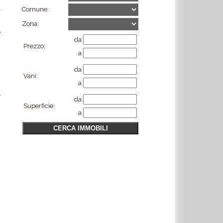
l
Comune:
,
Zona:
e
da
n
Prezzo:
a
da
Vani:
a
da
Superficie:
a