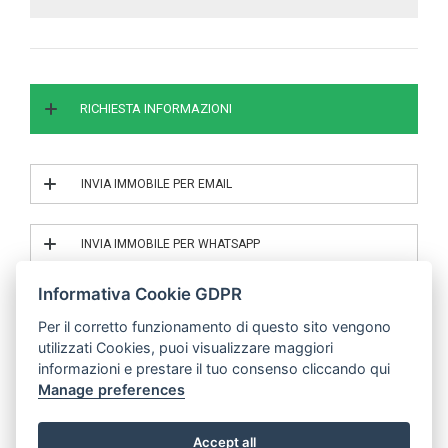
RICHIESTA INFORMAZIONI
INVIA IMMOBILE PER EMAIL
INVIA IL RIF. 2/25007
INVIA IMMOBILE PER WHATSAPP
INVIA IL RIF. 2/25007
Informativa Cookie GDPR
Per il corretto funzionamento di questo sito vengono
utilizzati Cookies, puoi visualizzare maggiori
© | P.IVA 04683000485
informazioni e prestare il tuo consenso cliccando qui
Manage preferences
Mobile Application v.2019 -
Powered by Binergy
Accept all