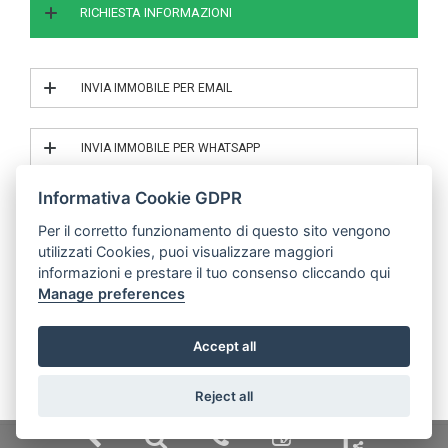
RICHIESTA INFORMAZIONI
INVIA IMMOBILE PER EMAIL
INVIA IL RIF. 4/222
INVIA IMMOBILE PER WHATSAPP
INVIA IL RIF. 4/222
Informativa Cookie GDPR
Per il corretto funzionamento di questo sito vengono
utilizzati Cookies, puoi visualizzare maggiori
© | P.IVA 04683000485
informazioni e prestare il tuo consenso cliccando qui
Manage preferences
Mobile Application v.2019 -
Powered by Binergy
Accept all
Reject all