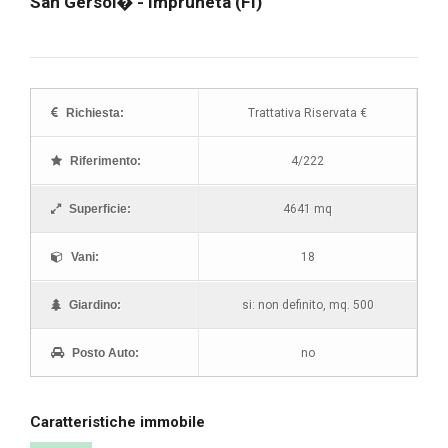
San Gersol� - Impruneta (FI)
Richiesta:
Trattativa Riservata €
Riferimento:
4/222
Superficie:
4641 mq
Vani:
18
Giardino:
si: non definito, mq. 500
Posto Auto:
no
Caratteristiche immobile