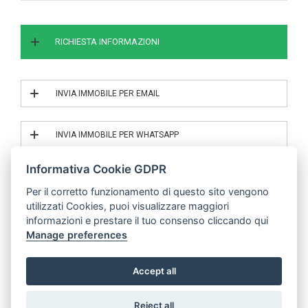
RICHIESTA INFORMAZIONI
INVIA IMMOBILE PER EMAIL
INVIA IL RIF. 3/0107
INVIA IMMOBILE PER WHATSAPP
INVIA IL RIF. 3/0107
Informativa Cookie GDPR
Per il corretto funzionamento di questo sito vengono
utilizzati Cookies, puoi visualizzare maggiori
© | P.IVA 04683000485
informazioni e prestare il tuo consenso cliccando qui
Manage preferences
Mobile Application v.2019 -
Powered by Binergy
Accept all
Reject all