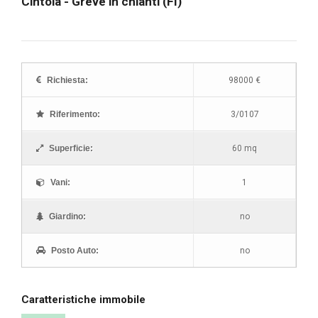
Cintoia - Greve in chianti (FI)
"
"
"
"
"
Richiesta:
98000 €
"
Riferimento:
3/0107
Superficie:
60 mq
Vani:
1
Giardino:
no
Posto Auto:
no
Caratteristiche immobile