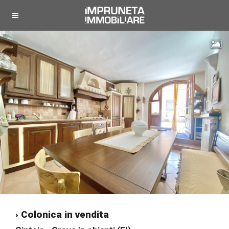
"
› Colonica in vendita
"
"